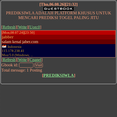
[Thu,06.08.26][21:32]
PREDIKSIWLA ADALAH PLATFORM KHUSUS UNTUK
MENCARI PREDIKSI TOGEL PALING JITU
[
Refresh
][
Write
][
Uon:0
]
[Mon,08.07.24][23:50]
jabber
salam kenal jaber.com
Indonesia
115.178.238.41
Moz/5.0 (Windows; ...
[
Refresh
][
Write
][
Cpanel
]
Gbook id:
Total message: 1 Posting
[
PREDIKSIWLA
]