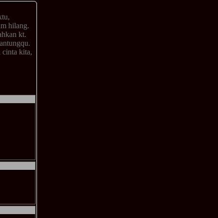
ktu,
lm hilang.
hkan kt.
jantungqu.
cinta kita,