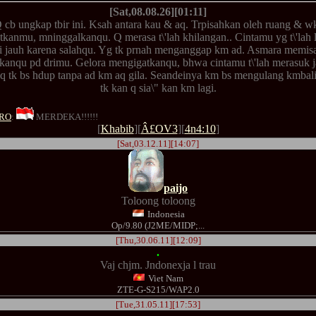
[Sat,08.08.26][01:11]
 cb ungkap tbir ini. Ksah antara kau & aq. Trpisahkan oleh ruang & w
anmu, mninggalkanqu. Q merasa t\'lah khilangan.. Cintamu yg t\'lah 
i jauh karena salahqu. Yg tk prnah menganggap km ad. Asmara memisa
anqu pd drimu. Gelora mengigatkanqu, bhwa cintamu t\'lah merasuk 
q tk bs hdup tanpa ad km aq gila. Seandeinya km bs mengulang kmbali 
tk kan q sia\" kan km lagi.
RO
:
MERDEKA!!!!!!
[
Khabib
][
Â£OV3
][
4n4:10
]
[Sat,03.12.11][14:07]
paijo
Toloong toloong
Indonesia
Op/9.80 (J2ME/MIDP;...
[Thu,30.06.11][12:09]
.
Vaj chjm. Jndonexja l trau
Viet Nam
ZTE-G-S215/WAP2.0
[Tue,31.05.11][17:53]