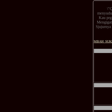
\"Q
menyudutk
Kau prg
Mengigatk
Sjujurnya 
MBAH_SUK