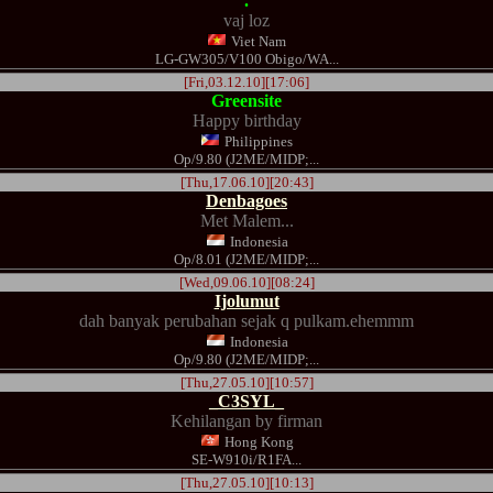
.
vaj loz
Viet Nam
LG-GW305/V100 Obigo/WA...
[Fri,03.12.10][17:06]
Greensite
Happy birthday
Philippines
Op/9.80 (J2ME/MIDP;...
[Thu,17.06.10][20:43]
Denbagoes
Met Malem...
Indonesia
Op/8.01 (J2ME/MIDP;...
[Wed,09.06.10][08:24]
Ijolumut
dah banyak perubahan sejak q pulkam.ehemmm
Indonesia
Op/9.80 (J2ME/MIDP;...
[Thu,27.05.10][10:57]
_C3SYL_
Kehilangan by firman
Hong Kong
SE-W910i/R1FA...
[Thu,27.05.10][10:13]