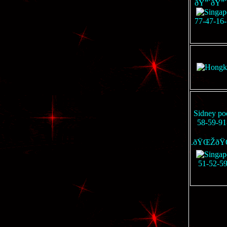
ðŸ”´ðŸ”´
77-47-16-
Sidney poo
58-59-91
.ðŸŒŽðŸ
51-52-5