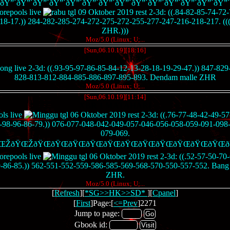
ðŸ”´ðŸ”´ðŸ”´ðŸ”´ðŸ”´ðŸ”´ðŸ”´ðŸ”´ðŸ”´ðŸ”´ðŸ”´ðŸ”´ðŸ”´ðŸ”´
pools live
tgl 09 Oktober 2019 rest 2-3d: ((.84-82-85-74-72
18-17.)) 284-282-285-274-272-275-272-255-277-247-216-218-217. 
ZHR.)))
Moz/5.0 (Linux; U;...
[Sun,06.10.19][18:16]
MATAHARI RZR.
live 2-3d: ((.93-95-97-86-85-84-12-13-28-18-19-29-47.)) 847-829
828-813-812-884-885-886-897-895-893. Dendam malle ZHR
Moz/5.0 (Linux; U;...
[Sun,06.10.19][11:14]
XBR 1 MATAHARI
ls live
tgl 06 Oktober 2019 rest 2-3d: ((.76-77-48-42-49-5
-98-96-86-79.)) 076-077-048-042-049-057-046-056-058-059-091-098
079-069.
ŒŽðŸŒŽðŸŒðŸŒðŸŒðŸŒðŸŒðŸŒðŸŒðŸŒðŸŒðŸŒðŸŒ
pools live
tgl 06 Oktober 2019 rest 2-3d: ((.52-57-50-70
9-86-85.)) 562-551-552-559-586-585-569-568-570-550-557-552. Ba
ZHR.
Moz/5.0 (Linux; U;...
[
Refresh
][
*SG>>HK>>SD*
][
Cpanel
]
[
First
]Page:[
<=Prev
]2271
Jump to page:
Gbook id: