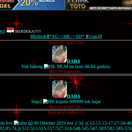
RO
:
MERDEKA!!!!!!
[
Refresh
][
*SG>>HK>>SD*
][
Uon:0
]
[Fri,21.07.23][21:55]
DAR4
Yuk bareng
MLM ini bom 48-84 gasken.
Moz/5.0 (Linux; An...
[Fri,22.07.22][20:15]
DAR4
Siap2
kepala 999999 tok hajar
Moz/5.0 (Linux; An...
[Wed,09.10.19][10:17]
NIRWARNA GZR
ols live
tgl 09 Oktober 2019 rest 2-3d: ((.12-13-15-17-27-24-48
82-85-74.)) 512-513-515-517-527-524-548-545-547-583-582-585-574