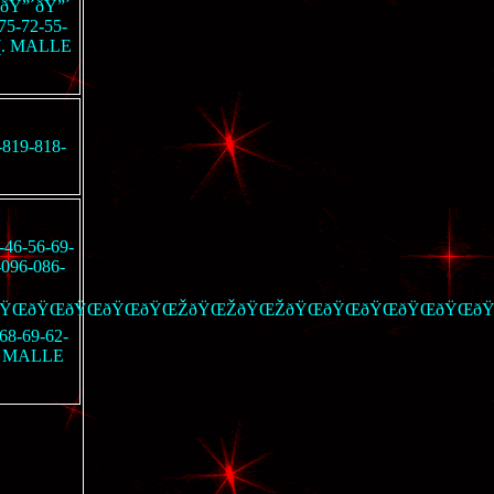
ðŸ”´ðŸ”´
-75-72-55-
(((. MALLE
-819-818-
7-46-56-69-
-096-086-
ðŸŒðŸŒðŸŒðŸŒðŸŒŽðŸŒŽðŸŒŽðŸŒðŸŒðŸŒðŸŒðŸŒð
-68-69-62-
ng MALLE