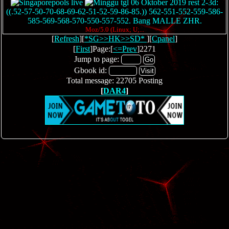
pools live
tgl 06 Oktober 2019 rest 2-3d:
((.52-57-50-70-68-69-62-51-52-59-86-85.)) 562-551-552-559-586-
585-569-568-570-550-557-552. Bang MALLE ZHR.
Moz/5.0 (Linux; U;...
[
Refresh
][
*SG>>HK>>SD*
][
Cpanel
]
[
First
]Page:[
<=Prev
]2271
Jump to page:
Gbook id:
Total message: 22705 Posting
[
DAR4
]