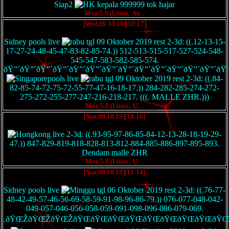
Siap2
kepala 999999 tok hajar
Moz/5.0 (Linux; An...
[Wed,09.10.19][10:17]
NIRWARNA GZR
Sidney pools live
tgl 09 Oktober 2019 rest 2-3d: ((.12-13-15-
17-27-24-48-45-47-83-82-85-74.)) 512-513-515-517-527-524-548-
545-547-583-582-585-574.
ðŸ”´ðŸ”´ðŸ”´ðŸ”´ðŸ”´ðŸ”´ðŸ”´ðŸ”´ðŸ”´ðŸ”´ðŸ”´ðŸ”´ðŸ”´ðŸ”
pools live
tgl 09 Oktober 2019 rest 2-3d: ((.84-
82-85-74-72-75-72-55-77-47-16-18-17.)) 284-282-285-274-272-
275-272-255-277-247-216-218-217. (((. MALLE ZHR.)))
Moz/5.0 (Linux; U;...
[Sun,06.10.19][18:16]
MATAHARI RZR.
live 2-3d: ((.93-95-97-86-85-84-12-13-28-18-19-29-
47.)) 847-829-819-818-828-813-812-884-885-886-897-895-893.
Dendam malle ZHR
Moz/5.0 (Linux; U;...
[Sun,06.10.19][11:14]
XBR 1 MATAHARI
Sidney pools live
tgl 06 Oktober 2019 rest 2-3d: ((.76-77-
48-42-49-57-46-56-69-58-59-91-98-96-86-79.)) 076-077-048-042-
049-057-046-056-058-059-091-098-096-086-079-069.
.ðŸŒŽðŸŒŽðŸŒŽðŸŒðŸŒðŸŒðŸŒðŸŒðŸŒðŸŒðŸŒðŸŒ