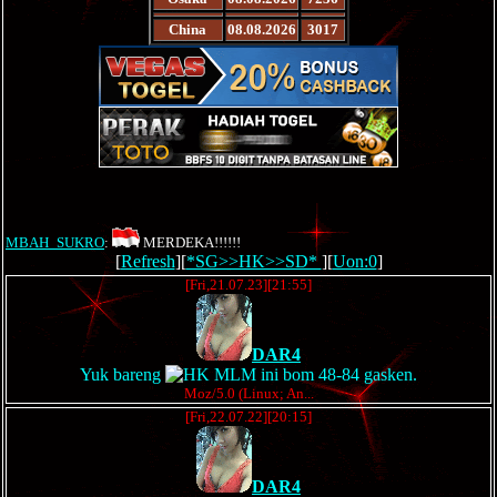
China
08.08.2026
3017
MBAH_SUKRO
:
MERDEKA!!!!!!
[
Refresh
][
*SG>>HK>>SD*
][
Uon:0
]
[Fri,21.07.23][21:55]
DAR4
Yuk bareng
MLM ini bom 48-84 gasken.
Moz/5.0 (Linux; An...
[Fri,22.07.22][20:15]
DAR4