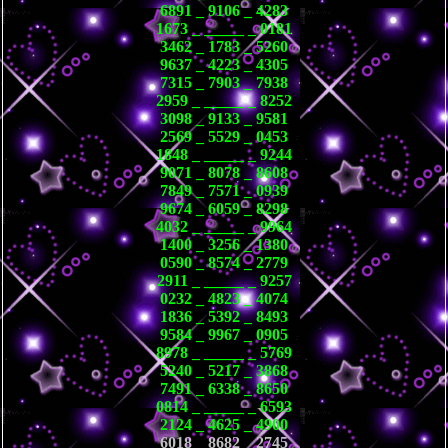
6891 _ 9106 _ 4283
1673 _ _____ _ 0181
3462 _ 1783 _ 5260
9637 _ 4223 _ 4305
7315 _ 7903 _ 7938
2959 _ _____ _ 8252
3098 _ 9133 _ 9581
2569 _ 5529 _ 0453
1848 _ _____ _ 9244
9071 _ 8078 _ 8608
7849 _ 7571 _ 0939
9674 _ 6059 _ 8298
4032 _ _____ _ 9964
1400 _ 3256 _ 1380
0590 _ 8574 _ 2779
2911 _ _____ _ 9257
0232 _ 4823 _ 4074
1836 _ 5392 _ 8493
9584 _ 9967 _ 0905
8978 _ _____ _ 5769
5240 _ 5217 _ 3868
7491 _ 6338 _ 8650
0814 _ _____ _ 6593
2124 _ 4625 _ 4900
6018 _ 8682 _ 2745