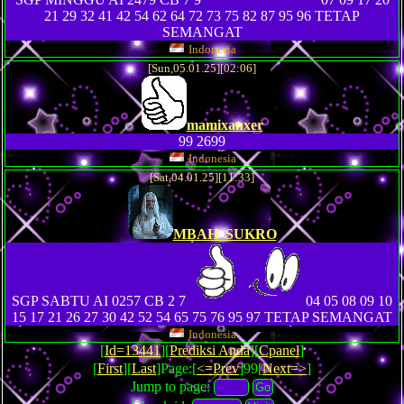
21 29 32 41 42 54 62 64 72 73 75 82 87 95 96 TETAP
SEMANGAT
Indonesia
[Sun,05.01.25][02:06]
mamixanxer
99 2699
Indonesia
[Sat,04.01.25][11:33]
MBAH_SUKRO
SGP SABTU AI 0257 CB 2 7
04 05 08 09 10
15 17 21 26 27 30 42 52 54 65 75 76 95 97 TETAP SEMANGAT
Indonesia
[
Id=13441
][
Prediksi Anda
][
Cpanel
]
[
First
][
Last
]Page:[
<=Prev
]99[
Next=>
]
Jump to page: