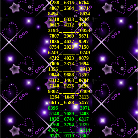
1288 _ 6315 _ 6764
4867 _ 2584 _ 7571
8494 _ _____ _ 8034
2718 _ 8333 _ 4240
0617 _ 4112 _ 0768
3194 _ _____ _ 6053
7807 _ 2969 _ 5671
1036 _ 4637 _ 9597
8754 _ 2028 _ 7150
6249 _ _____ _ 0749
4712 _ 4023 _ 9079
7006 _ 2373 _ 1694
1356 _ _____ _ 7913
9044 _ 9688 _ 1359
0412 _ 1463 _ 0701
7340 _ 9225 _ 1296
9302 _ _____ _ 6409
1264 _ 1645 _ 3113
6615 _ 6588 _ 5457
8396 _ _____ _ 3071
5148 _ 7689 _ 1403
1932 _ 0740 _ 6317
3768 _ 3794 _ 1979
4379 _ _____ _ 5214
9287 _ 0119 _ 1362