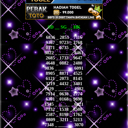
SD __ SG __ HK
.
6836 _ 2853 _ 7116
9367 _ 9723 _ 3768
0171 _ 0735 _ 5976
3022 _ _____ _ 8461
2685 _ 1733 _ 9647
4648 _ 0882 _ 2480
9836 _ _____ _ 6091
8905 _ 8871 _ 4525
6121 _ 2073 _ 8145
3219 _ 4432 _ 3401
1029 _ _____ _ 4982
7914 _ 0630 _ 2774
6301 _ 0168 _ 9690
1545 _ _____ _ 6421
7132 _ 1538 _ 8508
2587 _ 8198 _ 1762
0809 _ 3211 _ 5213
7348 _ _____ _ 3070