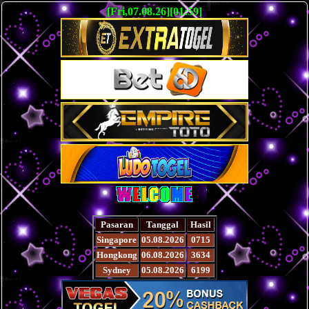
[Fri,07.08.26][01:59]
Pasaran
Tanggal
Hasil
Singapore
05.08.2026
0715
Hongkong
06.08.2026
3634
Sydney
05.08.2026
6199