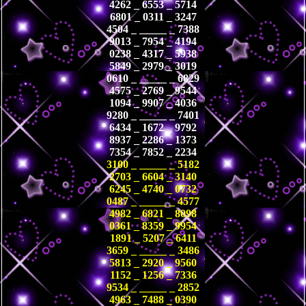
4262 _ 6553 _ 5714
6801 _ 0311 _ 3247
4504 _ _____ _ 7388
9013 _ 7954 _ 4194
0238 _ 4317 _ 5938
5849 _ 2979 _ 3019
0610 _ _____ _ 6829
4575 _ 2769 _ 9544
1094 _ 9907 _ 4036
9280 _ _____ _ 7401
6434 _ 1672 _ 9792
8937 _ 2286 _ 1373
7354 _ 7852 _ 2234
3100 _ _____ _ 5182
2703 _ 6604 _ 3140
6245 _ 4740 _ 0732
0487 _ _____ _ 4577
4982 _ 6821 _ 8098
0361 _ 8359 _ 9954
1891 _ 5207 _ 6411
3659 _ _____ _ 3486
5813 _ 2920 _ 9560
1152 _ 1256 _ 7336
9534 _ _____ _ 2852
4963 _ 7488 _ 0390