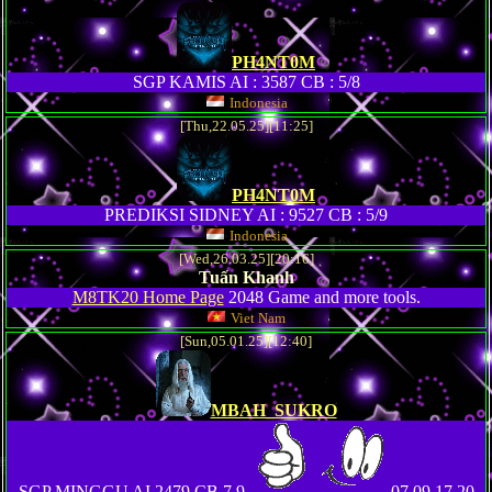
PH4NT0M
SGP KAMIS AI : 3587 CB : 5/8
Indonesia
[Thu,22.05.25][11:25]
PH4NT0M
PREDIKSI SIDNEY AI : 9527 CB : 5/9
Indonesia
[Wed,26.03.25][20:16]
Tuấn Khanh
M8TK20 Home Page
2048 Game and more tools.
Viet Nam
[Sun,05.01.25][12:40]
MBAH_SUKRO
SGP MINGGU AI 2479 CB 7 9
07 09 17 20