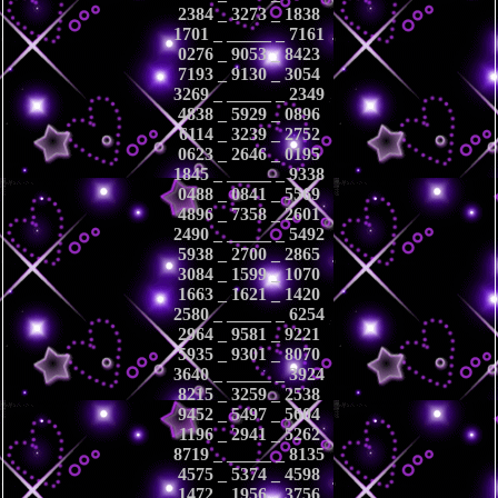
2384 _ 3273 _ 1838
1701 _ _____ _ 7161
0276 _ 9053 _ 8423
7193 _ 9130 _ 3054
3269 _ _____ _ 2349
4838 _ 5929 _ 0896
6114 _ 3239 _ 2752
0623 _ 2646 _ 0195
1845 _ _____ _ 9338
0488 _ 0841 _ 5569
4896 _ 7358 _ 2601
2490 _ _____ _ 5492
5938 _ 2700 _ 2865
3084 _ 1599 _ 1070
1663 _ 1621 _ 1420
2580 _ _____ _ 6254
2964 _ 9581 _ 9221
5935 _ 9301 _ 8070
3640 _ _____ _ 3924
8215 _ 3259 _ 2538
9452 _ 5497 _ 5604
1196 _ 2941 _ 5262
8719 _ _____ _ 8135
4575 _ 5374 _ 4598
1472 _ 1956 _ 3756