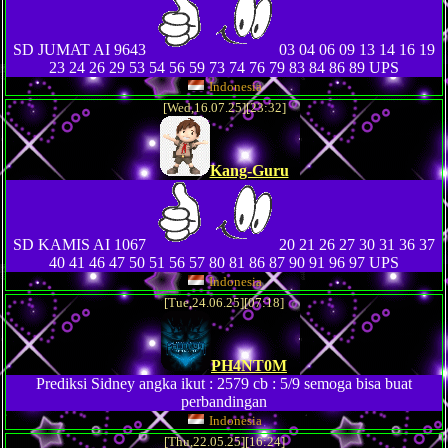
SD JUMAT AI 9643
03 04 06 09 13 14 16 19
23 24 26 29 53 54 56 59 73 74 76 79 83 84 86 89 UPS
Indonesia
[Wed,16.07.25][23:32]
Kang-Guru
SD KAMIS AI 1067
20 21 26 27 30 31 36 37
40 41 46 47 50 51 56 57 80 81 86 87 90 91 96 97 UPS
Indonesia
[Tue,24.06.25][07:18]
PH4NT0M
Prediksi Sidney angka ikut : 2579 cb : 5/9 semoga bisa buat
perbandingan
Indonesia
[Thu,22.05.25][16:24]