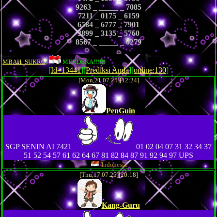
9263 _ _____ _ 7085
7211 _ 0175 _ 6159
6584 _ 6777 _ 7901
3899 _ 3135 _ 5760
8567 _ _____ _ 0279
MBAH_SUKRO
:
MERDEKA!!!!!!
[
Id=13441
][
Prediksi Anda
][
online:130
]
[Mon,21.07.25][12:24]
PenGuin
SGP SENIN AI 7421
01 02 04 07 31 32 34 37
51 52 54 57 61 62 64 67 81 82 84 87 91 92 94 97 UPS
Indonesia
[Thu,17.07.25][20:18]
Kang-Guru