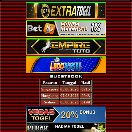
Pasaran
Tanggal
Hasil
Singapore
05.08.2026
0715
Hongkong
07.08.2026
9943
Sydney
05.08.2026
6199