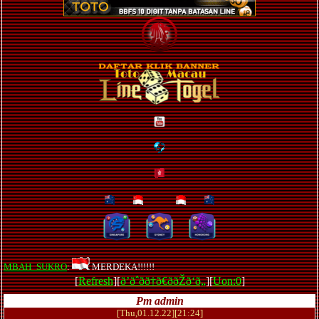
MBAH_SUKRO
:
MERDEKA!!!!!!
[
Refresh
][
ð’ðˆðð†ð€ððŽð‘ð„
][
Uon:0
]
Pm admin
[Thu,01.12.22][21:24]