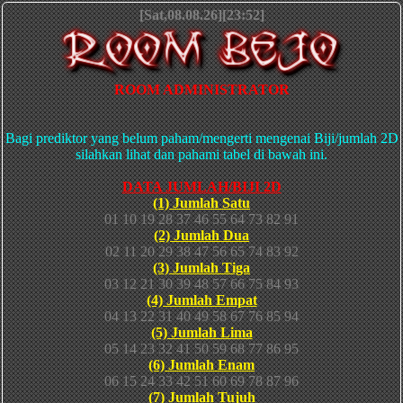
[Sat,08.08.26][23:52]
ROOM ADMINISTRATOR
Bagi prediktor yang belum paham/mengerti mengenai Biji/jumlah 2D
silahkan lihat dan pahami tabel di bawah ini.
DATA JUMLAH/BIJI 2D
(1) Jumlah Satu
01 10 19 28 37 46 55 64 73 82 91
(2) Jumlah Dua
02 11 20 29 38 47 56 65 74 83 92
(3) Jumlah Tiga
03 12 21 30 39 48 57 66 75 84 93
(4) Jumlah Empat
04 13 22 31 40 49 58 67 76 85 94
(5) Jumlah Lima
05 14 23 32 41 50 59 68 77 86 95
(6) Jumlah Enam
06 15 24 33 42 51 60 69 78 87 96
(7) Jumlah Tujuh