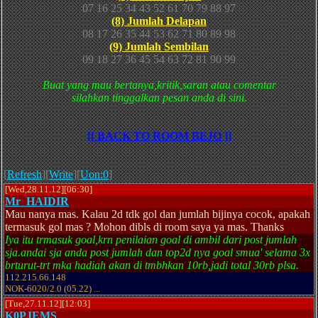
07 16 25 34 43 52 61 70 79 88 97
(8) Jumlah Delapan
08 17 26 35 44 53 62 71 80 89 98
(9) Jumlah Sembilan
09 18 27 36 45 54 63 72 81 90 99
Buat yang mau bertanya,kritik,saran atau comentar
silahkan tinggalkan pesan anda di sini.
[[ BACK TO ROOM BEJO ]]
[
Refresh
][
Write
][
Uon:0
]
[Wed,28.11.12][06:30]
Mr_HAIDIR
Mau nanya mas. Kalau 2d tdk gol dan jumlah bijinya cocok, apakah
termasuk gol mas ? Mohon dibls di room saya ya mas. Thanks
Iya itu trmasuk goal,krn penilaian goal di ambil dari post jumlah
sja.andai sja anda post jumlah dan top2d nya goal smua' selama 3x
brturut-trt mka hadiah akan di tmbhkan 10rb,jadi total 30rb plsa.
112.215.66.148
NOK-6020/2.0 (05.22) ...
[Tue,27.11.12][12:03]
K0PJEMS