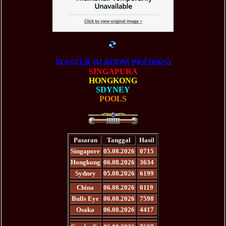
MASTER DI ROOM PREDIKSI
SINGAPURA
HONGKONG
SDYNEY
POOLS
Pasaran
Tanggal
Hasil
Singapore
05.08.2026
0715
Hongkong
06.08.2026
3634
Sydney
05.08.2026
6199
China
06.08.2026
0119
Bulls Eye
06.08.2026
7598
Osaka
06.08.2026
4417