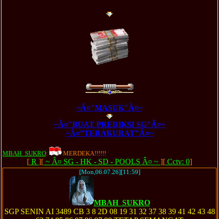
~Â¤"MASUK"Â¤~
~Â¤"BUAT PREDIKSI SG"Â¤~
~Â¤"TERAKURAT"Â¤~
MBAH_SUKRO
:
MERDEKA!!!!!!
[
R
][
~ Â¤ SG - HK - SD - POOLS Â¤ ~
][
Cctv: 0
]
[Mon,06.07.26][11:59]
MBAH_SUKRO
SGP SENIN AI 3489 CB 3 8 2D 08 19 31 32 37 38 39 41 42 43 48