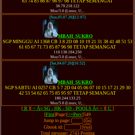
63 74 85 86 87 96 97 98 TETAP SEMANGAT
36.79.218.122
Moz/5.0 (Linux; U;...
[Sun,05.07.26][12:07]
MBAH_SUKRO
SGP MINGGU AI 1368 CB 3 8 2D 08 10 19 21 31 38 41 48 51 53
61 65 67 71 73 85 87 96 98 TETAP SEMANGAT
110.138.194.250
Moz/5.0 (Linux; U;...
[Sat,04.07.26][16:52]
MBAH_SUKRO
SGP SABTU AI 0257 CB 5 7 2D 04 05 06 07 10 15 17 21 29 30
42 53 54 62 65 75 85 95 97 TETAP SEMANGAT
180.244.133.25
Moz/5.0 (Linux; U;...
[
R
][
~ Â¤ SG - HK - SD - POOLS Â¤ ~
][
C
]
[
First
]Page:[
<=Prev
]549
Jump to page:
Gbook id:
Total message: 2743 Posting