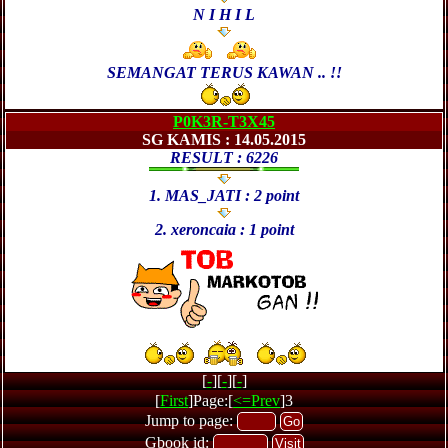
N I H I L
SEMANGAT TERUS KAWAN .. !!
P0K3R-T3X45
SG KAMIS : 14.05.2015
RESULT : 6226
1. MAS_JATI : 2 point
2. xeroncaia : 1 point
[
-
][
-
][
-
]
[
First
]Page:[
<=Prev
]3
Jump to page:
Gbook id: