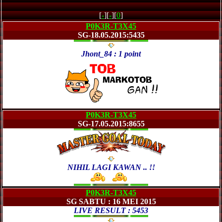
[
-
][
-
][
0
]
P0K3R-T3X45
SG-18.05.2015:5435
Jhont_84 : 1 point
P0K3R-T3X45
SG-17.05.2015:8655
NIHIL LAGI KAWAN .. !!
P0K3R-T3X45
SG SABTU : 16 MEI 2015
LIVE RESULT : 5453