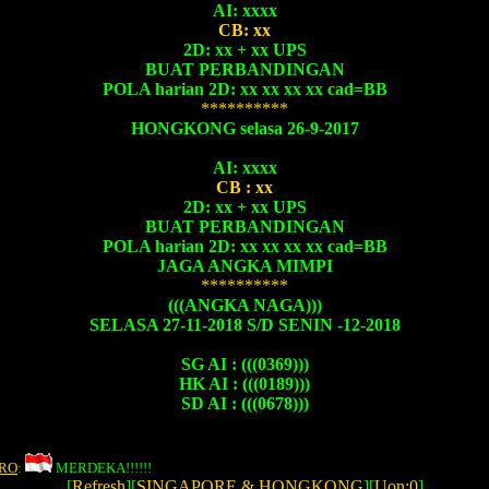
AI: xxxx
CB: xx
2D: xx + xx UPS
BUAT PERBANDINGAN
POLA harian 2D: xx xx xx xx cad=BB
**********
HONGKONG selasa 26-9-2017
AI: xxxx
CB : xx
2D: xx + xx UPS
BUAT PERBANDINGAN
POLA harian 2D: xx xx xx xx cad=BB
JAGA ANGKA MIMPI
**********
(((ANGKA NAGA)))
SELASA 27-11-2018 S/D SENIN -12-2018
SG AI : (((0369)))
HK AI : (((0189)))
SD AI : (((0678)))
RO
:
MERDEKA!!!!!!
[
Refresh
][
SINGAPORE & HONGKONG
][
Uon:0
]